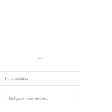
Commentaires
Rédigez un commentaire...
La succulente Tarte aux
Recette de quich
Fraises
gaspi