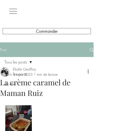
Commander
Post
Tous les posts
Elodie Geoffroy
Tous les posts
3 mars 2023
1 min de lecture
La crème caramel de
recette
Maman Ruiz